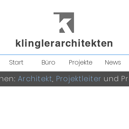
klinglerarchitekten
Start
Büro
Projekte
News
chen:
Architekt
,
Projektleiter
und Pr