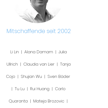
Mitschaffende seit 2002
Li Lin | Alana Damam | Julia
Ullrich | Claudia van Lier | Tanja
Cojo | Shujian Wu | Sven Bäder
| Tu Lu | Rui Huang | Carlo
Quaranta | Mateja Brozovic |