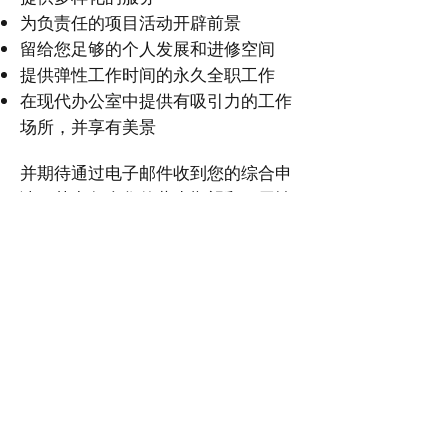
为负责任的项目活动开辟前景
留给您足够的个人发展和进修空间
提供弹性工作时间的永久全职工作
在现代办公室中提供有吸引力的工作
场所，并享有美景
并期待通过电子邮件收到您的综合申
请，其中包含您的薪水期望和可用性
的详细信息（pdf 文档，最大
5MB）。
克林勒建筑师
0711 /
67 29 64 7
office@klinglerarchitekten.de
韦尔芬大街 19 号
70736 费尔巴赫